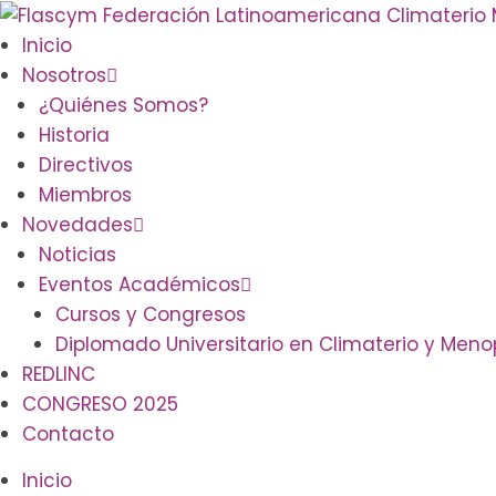
Skip
to
Inicio
content
Nosotros
¿Quiénes Somos?
Historia
Directivos
Miembros
Novedades
Noticias
Eventos Académicos
Cursos y Congresos
Diplomado Universitario en Climaterio y Men
REDLINC
CONGRESO 2025
Contacto
Inicio