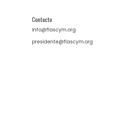
Contacto
info@flascym.org
presidente@flascym.org