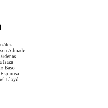
a
zález
ixen Admadé
Cárdenas
a Isaza
do Baso
 Espinosa
bel Lloyd