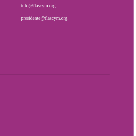
info@flascym.org
presidente@flascym.org